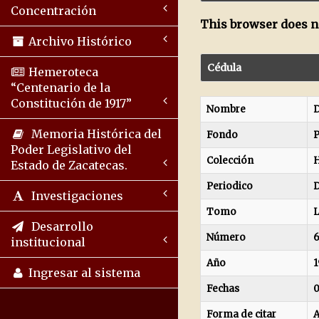
Concentración
This browser does no
Archivo Histórico
Cédula
Hemeroteca
“Centenario de la
Constitución de 1917”
Nombre
D
Memoria Histórica del
Fondo
P
Poder Legislativo del
Colección
H
Estado de Zacatecas.
Periodico
D
Investigaciones
Tomo
Desarrollo
Número
institucional
Año
1
Ingresar al sistema
Fechas
0
Forma de citar
A