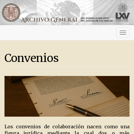
Activ
navig
Convenios
Los convenios de colaboración nacen como una
figura jurídica mediante la cual dos o más