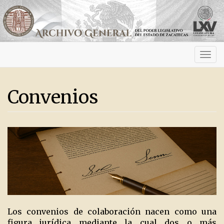
Activ
navig
Convenios
Los convenios de colaboración nacen como una
figura jurídica mediante la cual dos o más