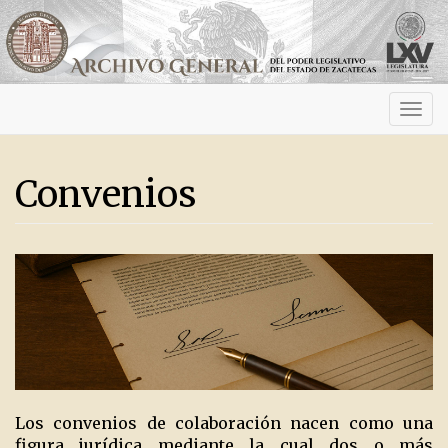
Activ
navig
Convenios
Los convenios de colaboración nacen como una
figura jurídica mediante la cual dos o más