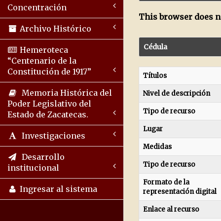
Concentración
This browser does no
Archivo Histórico
Cédula
Hemeroteca
“Centenario de la
Constitución de 1917”
Títulos
Memoria Histórica del
Nivel de descripción
Poder Legislativo del
Tipo de recurso
Estado de Zacatecas.
Lugar
Investigaciones
Medidas
Desarrollo
Tipo de recurso
institucional
Formato de la
Ingresar al sistema
representación digital
Enlace al recurso