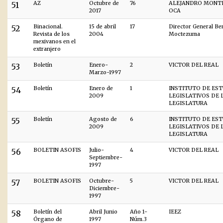
51
AZ
Octubre de
76
ALEJANDRO MONT
2017
OCA
52
Binacional.
15 de abril
17
Director General B
Revista de los
2004
Moctezuma
mexivanos en el
extranjero
53
Boletín
Enero-
2
VICTOR DEL REAL
Marzo-1997
54
Boletín
Enero de
1
INSTITUTO DE ES
2009
LEGISLATIVOS DE L
LEGISLATURA
55
Boletín
Agosto de
6
INSTITUTO DE ES
2009
LEGISLATIVOS DE L
LEGISLATURA
56
BOLETIN ASOFIS
Julio-
4
VICTOR DEL REAL
Septiembre-
1997
57
BOLETIN ASOFIS
Octubre-
5
VICTOR DEL REAL
Diciembre-
1997
58
Boletín del
Abril Junio
Año 1-
IEEZ
Órgano de
1997
Núm.3