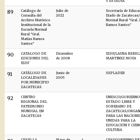
Y ESTADÍA
89
Catálogo de
Julio de
Secretaría de Educa
Consulta del
2022
Etado de Zacatecas/
Archivo Histórico
Normal Rural "Gral.
Institucional de la
Ramos Santos"
Escuela Normal
Rural "Gral.
Matías Ramos
Santos"
90
CATALOGO DE
Diciembre
IEDF/LAURA REBEC
EDICIONES DEL
de 2008
MARTINEZ MOYA
IEDF
91
CATÁLOGO DE
Junio de
SEPLADER
LOCALIDADES
2005
POR MUNICIPIO
ZACATECAS
92
CENTRO
UNESCO/GOBIERNO
REGIONAL DEL
ESTADO LIBRE Y
PATRIMONIO
SOBERANO DE
MUNDIAL EN
ZACATECAS/ORGAN
ZACATECAS
PARA LAS NACION
UNIDAS PARA LA
EDUCACIÓN Y CIENC
CULTURA
CESID LA
Mayo de
4
CESI/GOBIERNO DE