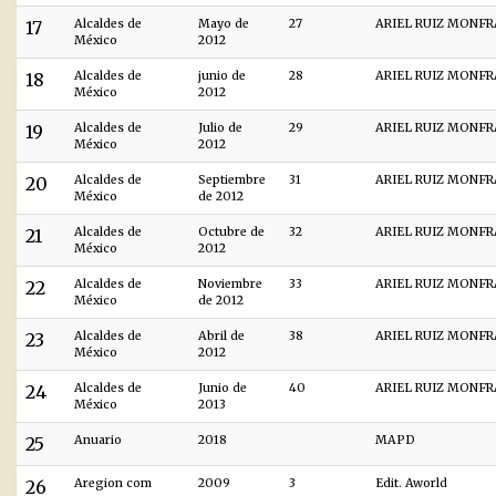
17
Alcaldes de
Mayo de
27
ARIEL RUIZ MONF
México
2012
18
Alcaldes de
junio de
28
ARIEL RUIZ MONF
México
2012
19
Alcaldes de
Julio de
29
ARIEL RUIZ MONF
México
2012
20
Alcaldes de
Septiembre
31
ARIEL RUIZ MONF
México
de 2012
21
Alcaldes de
Octubre de
32
ARIEL RUIZ MONF
México
2012
22
Alcaldes de
Noviembre
33
ARIEL RUIZ MONF
México
de 2012
23
Alcaldes de
Abril de
38
ARIEL RUIZ MONF
México
2012
24
Alcaldes de
Junio de
40
ARIEL RUIZ MONF
México
2013
25
Anuario
2018
MAPD
26
Aregion com
2009
3
Edit. Aworld