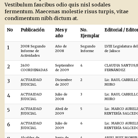
Vestibulum faucibus odio quis nisl sodales
fermentum. Maecenas molestie risus turpis, vitae
condimentum nibh dictum at.
No
Publicación
Mes y
No.
Editorial / Edito
año
Ejemplar
1
2008 Segundo
Año de
Segundo
LVIII Legislatura de
Informe de
2008
Informe
de Jalisco
Actividades
2
2400
Septiembre
4
CLAUDIA SANTOS/
COORDENADAS
de 2009
FERNÁNDEZ
3
ACTUAIDAD
Diciembre
2
Lic. RAUL CARRILL
JUDICIAL
de 2007
MURO
4
ACTUAIDAD
Julio de
3
Lic. RAUL CARRILL
JUDICIAL
2008
MURO
5
ACTUAIDAD
Abril de
5
Lic. MARCO AUREL
JUDICIAL
2009
RENTERÍA SALCED
6
ACTUAIDAD
Julio de
6
Lic. MARCO AUREL
JUDICIAL
2009
RENTERÍA SALCED
Alcaldes de
Junio de
4
ARIEL RUIZ MONF