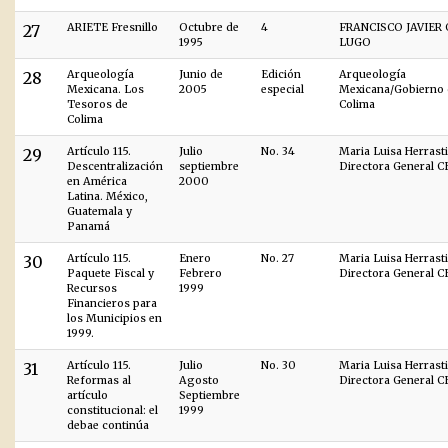
27
ARIETE Fresnillo
Octubre de
4
FRANCISCO JAVIER
1995
LUGO
28
Arqueología
Junio de
Edición
Arqueología
Mexicana. Los
2005
especial
Mexicana/Gobierno 
Tesoros de
Colima
Colima
29
Artículo 115.
Julio
No. 34
Maria Luisa Herrasti
Descentralización
septiembre
Directora General 
en América
2000
Latina. México,
Guatemala y
Panamá
30
Artículo 115.
Enero
No. 27
Maria Luisa Herrasti
Paquete Fiscal y
Febrero
Directora General 
Recursos
1999
Financieros para
los Municipios en
1999.
31
Artículo 115.
Julio
No. 30
Maria Luisa Herrasti
Reformas al
Agosto
Directora General 
artículo
Septiembre
constitucional: el
1999
debae continúa