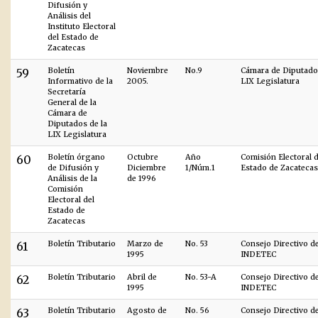
Difusión y
Análisis del
Instituto Electoral
del Estado de
Zacatecas
59
Boletín
Noviembre
No.9
Cámara de Diputados
Informativo de la
2005.
LIX Legislatura
Secretaría
General de la
Cámara de
Diputados de la
LIX Legislatura
60
Boletín órgano
Octubre
Año
Comisión Electoral d
de Difusión y
Diciembre
1/Núm.1
Estado de Zacatecas
Análisis de la
de 1996
Comisión
Electoral del
Estado de
Zacatecas
61
Boletín Tributario
Marzo de
No. 53
Consejo Directivo d
1995
INDETEC
62
Boletín Tributario
Abril de
No. 53-A
Consejo Directivo d
1995
INDETEC
63
Boletín Tributario
Agosto de
No. 56
Consejo Directivo d