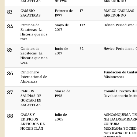
ZACATECAS
de 1996
ARREDONDO
83
CAMBIO
Febrero de
17
MARCO CASILLAS
ZACATECAS
1997
ARREDONDO
84
Caminos de
Mayo de
132
Hévico Periodismo C
Zacatecas. La
2017
Historia que nos
toca
85
Caminos de
Junio de
32
Hévico Periodismo C
Zacatecas. La
2017
Historia que nos
toca
86
Cancionero
Fundación de Canta
Internacional de
Misionesros
Alabanzas
87
CARLOS
Marzo de
Comité Directivo del
SALINAS DE
1998
Revolucionario Insti
GORTARI EN
ZACATECAS
88
CASAS Y
Julio de
ASHCANQUEMA TE
EDIFICIOS
2005
NEHUAL/SEMINARI
ANTIGUOS DE
CULTURA
NOCHISTLÁN
MEXICANA/SOCIE
MEXICANA DE GEO