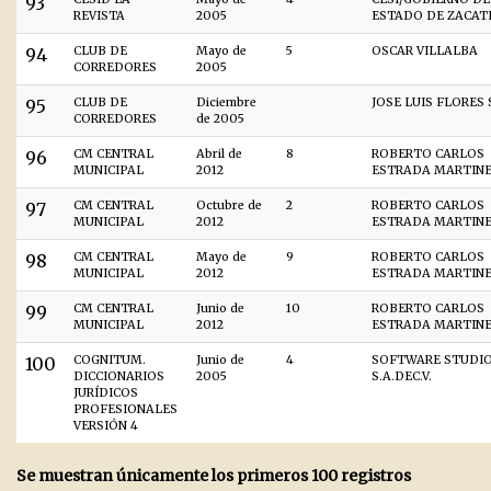
93
REVISTA
2005
ESTADO DE ZACAT
94
CLUB DE
Mayo de
5
OSCAR VILLALBA
CORREDORES
2005
95
CLUB DE
Diciembre
JOSE LUIS FLORES
CORREDORES
de 2005
96
CM CENTRAL
Abril de
8
ROBERTO CARLOS
MUNICIPAL
2012
ESTRADA MARTINE
97
CM CENTRAL
Octubre de
2
ROBERTO CARLOS
MUNICIPAL
2012
ESTRADA MARTINE
98
CM CENTRAL
Mayo de
9
ROBERTO CARLOS
MUNICIPAL
2012
ESTRADA MARTINE
99
CM CENTRAL
Junio de
10
ROBERTO CARLOS
MUNICIPAL
2012
ESTRADA MARTINE
100
COGNITUM.
Junio de
4
SOFTWARE STUDI
DICCIONARIOS
2005
S.A.DEC.V.
JURÍDICOS
PROFESIONALES
VERSIÓN 4
Se muestran únicamente los primeros 100 registros