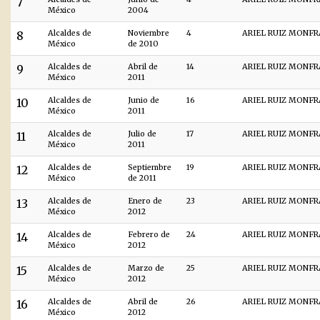
7
México
2004
8
Alcaldes de
Noviembre
4
ARIEL RUIZ MONF
México
de 2010
9
Alcaldes de
Abril de
14
ARIEL RUIZ MONF
México
2011
10
Alcaldes de
Junio de
16
ARIEL RUIZ MONF
México
2011
11
Alcaldes de
Julio de
17
ARIEL RUIZ MONF
México
2011
12
Alcaldes de
Septiembre
19
ARIEL RUIZ MONF
México
de 2011
13
Alcaldes de
Enero de
23
ARIEL RUIZ MONF
México
2012
14
Alcaldes de
Febrero de
24
ARIEL RUIZ MONF
México
2012
15
Alcaldes de
Marzo de
25
ARIEL RUIZ MONF
México
2012
16
Alcaldes de
Abril de
26
ARIEL RUIZ MONF
México
2012