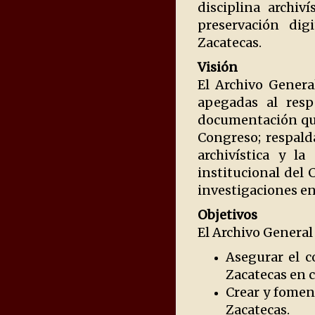
disciplina archiv
preservación dig
Zacatecas.
Visión
El Archivo Genera
apegadas al resp
documentación qu
Congreso; respald
archivística y la
institucional del 
investigaciones en
Objetivos
El Archivo General 
Asegurar el c
Zacatecas en c
Crear y foment
Zacatecas.