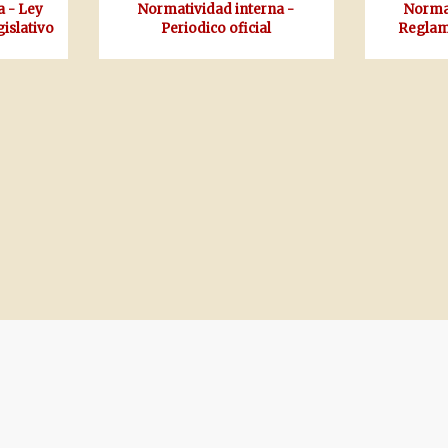
a - Ley
Normatividad interna -
Normat
islativo
Periodico oficial
Reglam