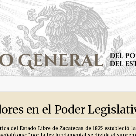
res en el Poder Legislati
tica del Estado Libre de Zacatecas de 1825 estableció la
señaló que: “por la ley fundamental se divide el supremo