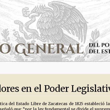
res en el Poder Legislati
tica del Estado Libre de Zacatecas de 1825 estableció la
señaló que: “por la ley fundamental se divide el supremo