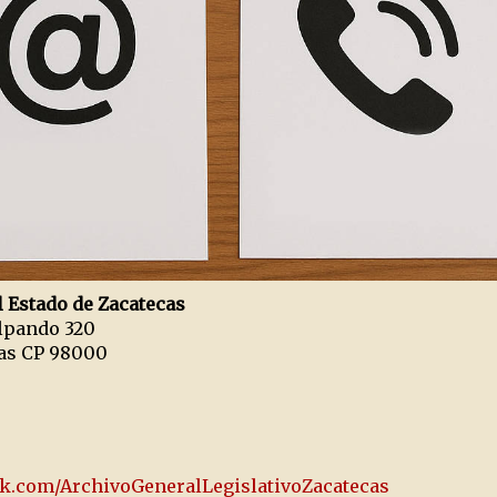
l Estado de Zacatecas
alpando 320
cas CP 98000
k.com/ArchivoGeneralLegislativoZacatecas