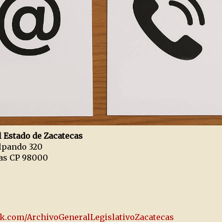
l Estado de Zacatecas
alpando 320
cas CP 98000
k.com/ArchivoGeneralLegislativoZacatecas